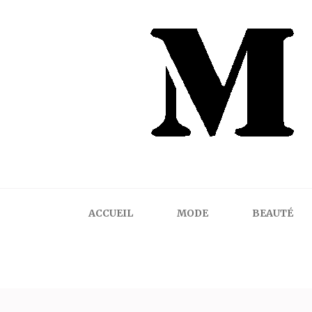
Mindalicious
Blog mode La Rochelle, pour homme et femme
ACCUEIL
MODE
BEAUTÉ