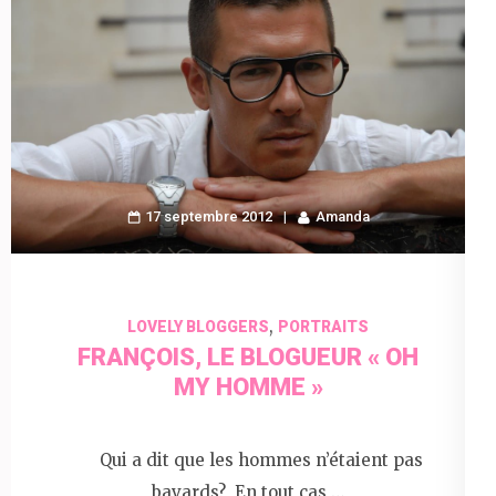
17 septembre 2012
Amanda
,
LOVELY BLOGGERS
PORTRAITS
FRANÇOIS, LE BLOGUEUR « OH
MY HOMME »
Qui a dit que les hommes n’étaient pas
bavards? En tout cas …