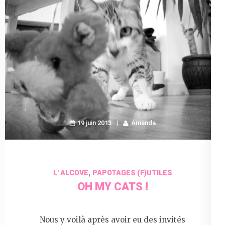
19 juin 2013
Amanda
,
L' ALCOVE
PAPOTAGES (F)UTILES
OH MY CATS !
Nous y voilà après avoir eu des invités