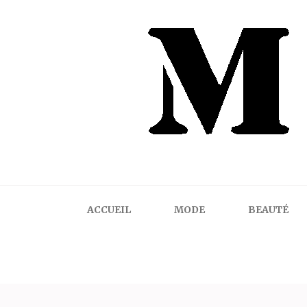
Mindalicious
Blog mode La Rochelle, pour homme et femme
ACCUEIL
MODE
BEAUTÉ