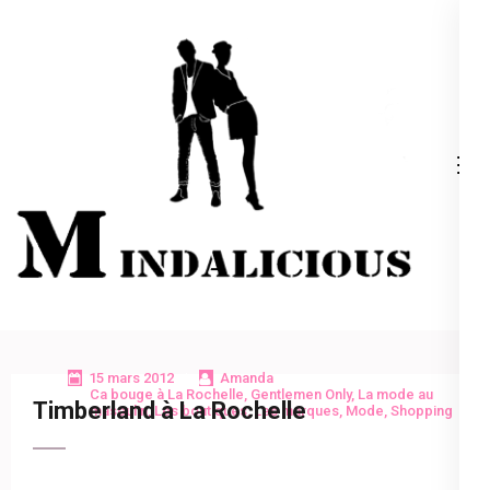
Aller
au
contenu
(Pressez
Entrée)
Mindalicious
Blog mode La Rochelle, pour homme et femme
15 mars 2012
Amanda
Ca bouge à La Rochelle
,
Gentlemen Only
,
La mode au
Timberland à La Rochelle
masculin
,
Les boutiques
,
Les marques
,
Mode
,
Shopping