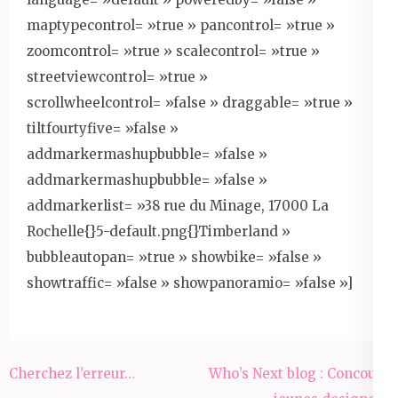
maptypecontrol= »true » pancontrol= »true »
zoomcontrol= »true » scalecontrol= »true »
streetviewcontrol= »true »
scrollwheelcontrol= »false » draggable= »true »
tiltfourtyfive= »false »
addmarkermashupbubble= »false »
addmarkermashupbubble= »false »
addmarkerlist= »38 rue du Minage, 17000 La
Rochelle{}5-default.png{}Timberland »
bubbleautopan= »true » showbike= »false »
showtraffic= »false » showpanoramio= »false »]
Navigation
Cherchez l’erreur…
Who’s Next blog : Concours
de