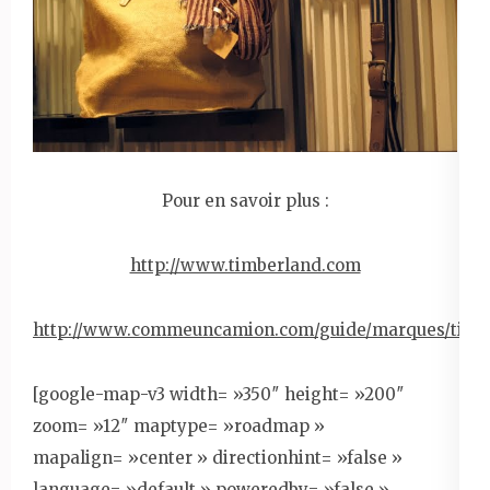
Pour en savoir plus :
http://www.timberland.com
http://www.commeuncamion.com/guide/marques/timb
[google-map-v3 width= »350″ height= »200″
zoom= »12″ maptype= »roadmap »
mapalign= »center » directionhint= »false »
language= »default » poweredby= »false »