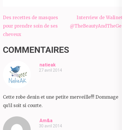
Navigation
Des recettes de masques
Interview de Walinette
de
pour prendre soin de ses
@TheBeautyAndTheGeek
l’article
cheveux
COMMENTAIRES
natieak
27 avril 2014
Cette robe denin et une petite merveille!!! Dommage
qu’il soit si courte.
Am&a
30 avril 2014