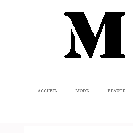
Mindalicious
Blog mode La Rochelle, pour homme et femme
ACCUEIL
MODE
BEAUTÉ