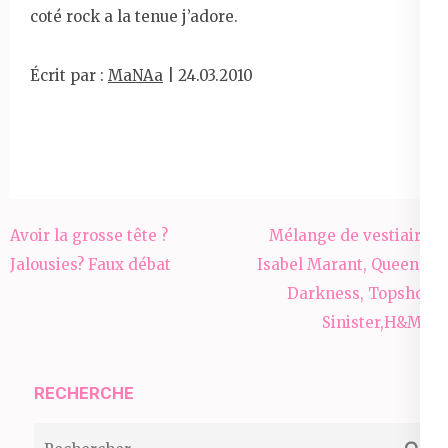
coté rock a la tenue j’adore.
Écrit par :
MaNAa
| 24.03.2010
Navigation
Avoir la grosse tête ?
Mélange de vestiaire :
de
Jalousies? Faux débat
Isabel Marant, Queen of
l’article
Darkness, Topshop,
Sinister,H&M …
RECHERCHE
Rechercher :