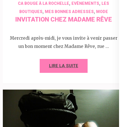
,
,
CA BOUGE À LA ROCHELLE
EVÈNEMENTS
LES
,
,
BOUTIQUES
MES BONNES ADRESSES
MODE
INVITATION CHEZ MADAME RÊVE
Mercredi après-midi, je vous invite à venir passer
un bon moment chez Madame Rêve, rue …
LIRE LA SUITE