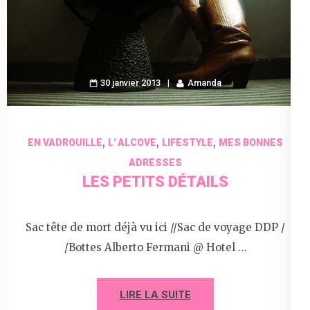
30 janvier 2013
Amanda
,
,
,
EN VADROUILLE
L' ALCOVE
LIFESTYLE
MES BONNES
ADRESSES
LES PETITS DÉTAILS
Sac tête de mort déjà vu ici //Sac de voyage DDP /
/Bottes Alberto Fermani @ Hotel …
LIRE LA SUITE