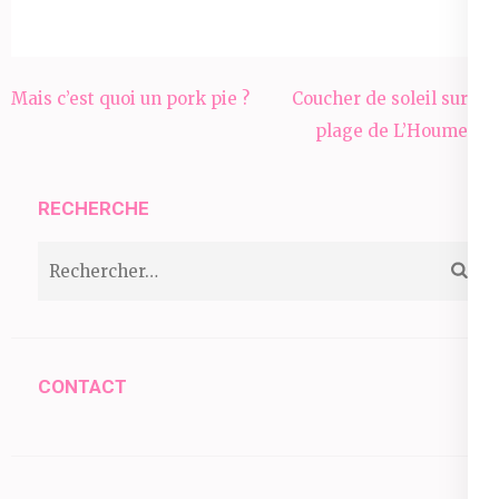
Navigation
Mais c’est quoi un pork pie ?
Coucher de soleil sur la
de
plage de L’Houmeau
l’article
RECHERCHE
Rechercher :
CONTACT