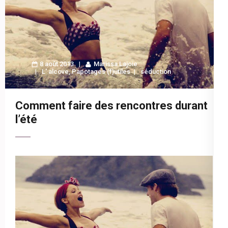
8 août 2013
Marissa Lajoie
L' alcove
,
Papotages (f)utiles
séduction
Comment faire des rencontres durant
l’été