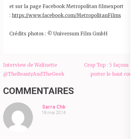
et sur la page Facebook Metropolitan filmexport
:
https://www.facebook.com/MetropolitanFilms
Crédits photos : © Universum Film GmbH
Navigation
Interview de Walinette
Crop Top : 5 façons de
de
@TheBeautyAndTheGeek
porter le haut court
l’article
COMMENTAIRES
Sarra Chb
18 mai 2014