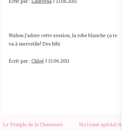
Écrit par :
Lanterna
| 13.06.2011
Wahou j’adore cette session, la robe blanche ça te
va à merveille! Des bibi
Écrit par :
Chloé
| 15.06.2011
Navigation
Le Temple de la Chaussure
Ma tenue spécial vide