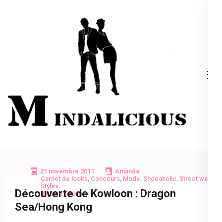
Aller
au
contenu
(Pressez
Entrée)
Mindalicious
Blog mode La Rochelle, pour homme et femme
21 novembre 2011
Amanda
Carnet de looks
,
Concours
,
Mode
,
Shoeaholic
,
Street wear
,
Styles
Découverte de Kowloon : Dragon
Swatch Touch
Sea/Hong Kong