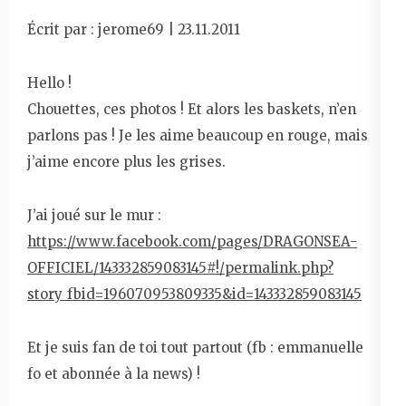
Écrit par : jerome69 | 23.11.2011
Hello !
Chouettes, ces photos ! Et alors les baskets, n’en
parlons pas ! Je les aime beaucoup en rouge, mais
j’aime encore plus les grises.
J’ai joué sur le mur :
https://www.facebook.com/pages/DRAGONSEA-
OFFICIEL/143332859083145#!/permalink.php?
story_fbid=196070953809335&id=143332859083145
Et je suis fan de toi tout partout (fb : emmanuelle
fo et abonnée à la news) !