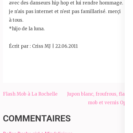
avec des danseurs hip hop et lui rendre hommage.
je n’ais pas internet et n’est pas famillarisé. merçi
à tous.
*hijo de la luna.
Écrit par : Criss MJ | 22.06.2011
Navigation
Flash Mob à La Rochelle
Jupon blanc, froufrous, flash
de
mob et vernis Opi !
l’article
COMMENTAIRES