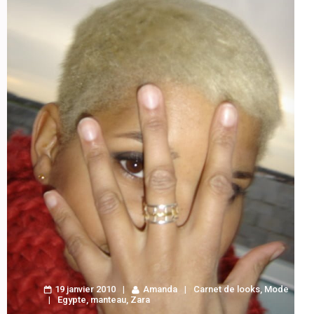
19 janvier 2010
Amanda
Carnet de looks
,
Mode
Egypte
,
manteau
,
Zara