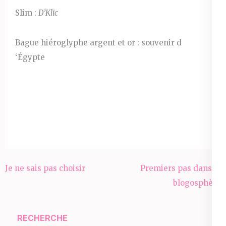
Slim :
D’Klic
Bague hiéroglyphe argent et or : souvenir d
‘Égypte
Navigation
Je ne sais pas choisir
Premiers pas dans la
de
blogosphère
l’article
RECHERCHE