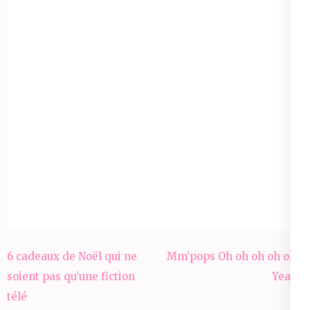
Navigation
6 cadeaux de Noël qui ne
Mm’pops Oh oh oh oh oh /
de
soient pas qu’une fiction
Yeah !
l’article
télé