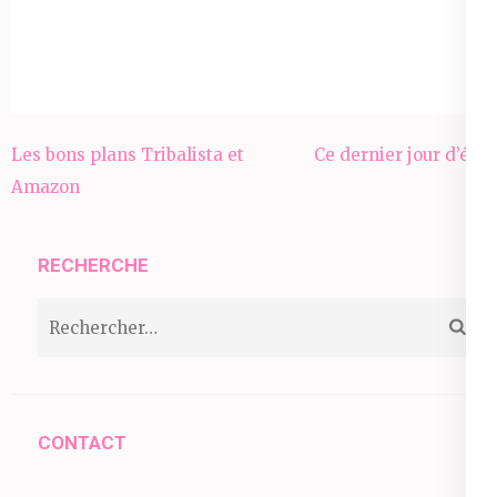
Navigation
Les bons plans Tribalista et
Ce dernier jour d’été
de
Amazon
l’article
RECHERCHE
Rechercher :
CONTACT