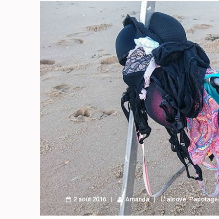
2 août 2016
Amanda
L' alcove
,
Papotages 