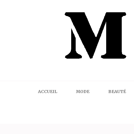
Mindalicious
Blog mode La Rochelle, pour homme et femme
ACCUEIL
MODE
BEAUTÉ