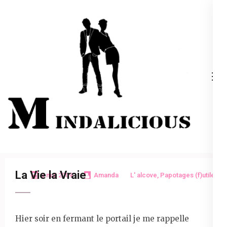
Aller
au
contenu
(Pressez
Entrée)
Mindalicious
Blog mode La Rochelle, pour homme et femme
La Vie la Vraie
3 mai 2009
Amanda
L' alcove
,
Papotages (f)utiles
Hier soir en fermant le portail je me rappelle