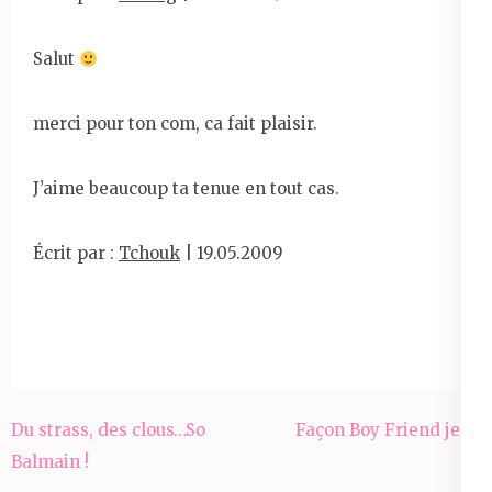
Salut
merci pour ton com, ca fait plaisir.
J’aime beaucoup ta tenue en tout cas.
Écrit par :
Tchouk
| 19.05.2009
Navigation
Du strass, des clous…So
Façon Boy Friend jean
de
Balmain !
l’article