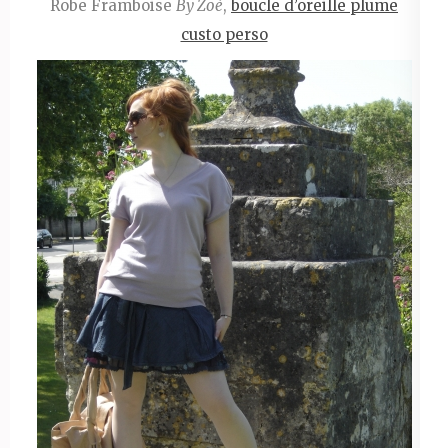
Robe Framboise
By Zoé
,
boucle d’oreille plume
custo perso