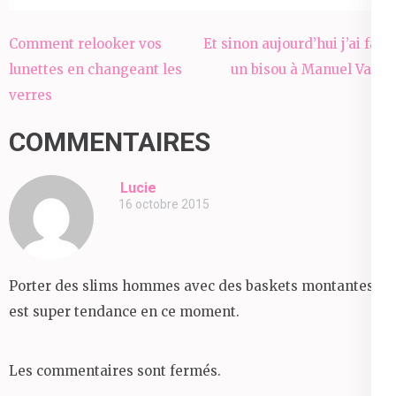
Navigation
Comment relooker vos
Et sinon aujourd’hui j’ai fait
de
lunettes en changeant les
un bisou à Manuel Valls
l’article
verres
COMMENTAIRES
Lucie
16 octobre 2015
Porter des slims hommes avec des baskets montantes
est super tendance en ce moment.
Les commentaires sont fermés.