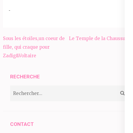
Navigation
Sous les étoiles,un coeur de
Le Temple de la Chaussure
de
fille, qui craque pour
l’article
Zadig&Voltaire
RECHERCHE
Rechercher :
CONTACT