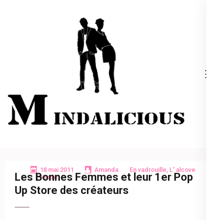
Aller
au
contenu
(Pressez
Entrée)
Mindalicious
Blog mode La Rochelle, pour homme et femme
18 mai 2011
Amanda
En vadrouille
,
L' alcove
Les Bonnes Femmes et leur 1er Pop
Mode
Up Store des créateurs