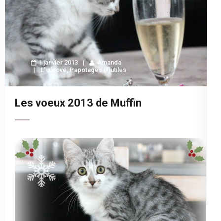
1 janvier 2013
Amanda
L' alcove
,
Papotages (f)utiles
Les voeux 2013 de Muffin