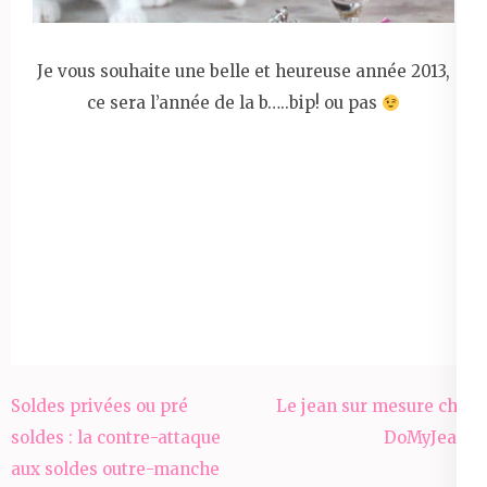
Je vous souhaite une belle et heureuse année 2013,
ce sera l’année de la b…..bip! ou pas
Navigation
Soldes privées ou pré
Le jean sur mesure chez
de
soldes : la contre-attaque
DoMyJeans
l’article
aux soldes outre-manche