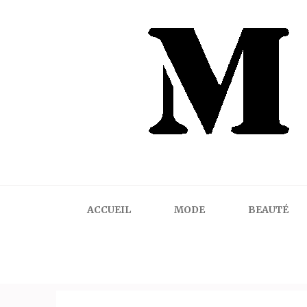
Mindalicious
Blog mode La Rochelle, pour homme et femme
ACCUEIL
MODE
BEAUTÉ