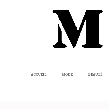
Mindalicious
Blog mode La Rochelle, pour homme et femme
ACCUEIL
MODE
BEAUTÉ