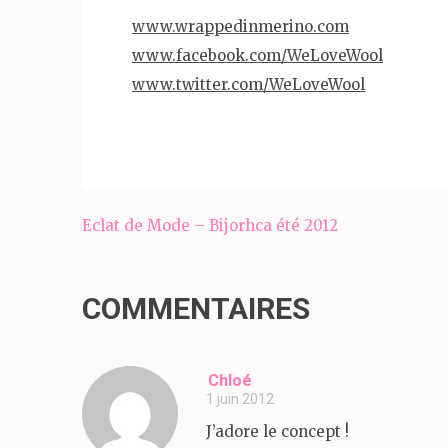
www.wrappedinmerino.com
www.facebook.com/WeLoveWool
www.twitter.com/WeLoveWool
Navigation
Eclat de Mode – Bijorhca été 2012
de
l’article
COMMENTAIRES
Chloé
1 juin 2012
J’adore le concept !