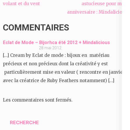
de
volant et du vent
astucieuse pour mon
l’article
anniversaire : Mindalicious
COMMENTAIRES
Eclat de Mode – Bijorhca été 2012 + Mindalicious
28 mai 2012
[…] Cream by Eclat de mode : bijoux en matériau
précieux et non précieux dont la créativité y est
particulièrement mise en valeur ( rencontre en janvier
avec la créatrice de Ruby Feathers notamment) […]
Les commentaires sont fermés.
RECHERCHE