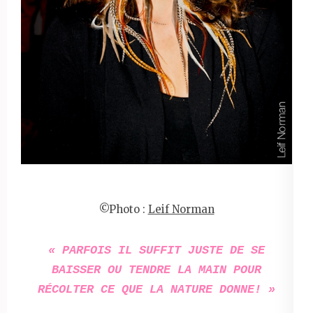
©Photo :
Leif Norman
« PARFOIS
IL SUFFIT JUSTE DE SE
BAISSER OU TENDRE LA MAIN POUR
RÉCOLTER CE QUE LA NATURE DONNE! »