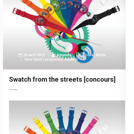
26 avril 2012
Amanda
L' alcove
,
Mode
New Gent Lacquered
,
Swatch
Swatch from the streets [concours]