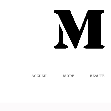
Mindalicious
Blog mode La Rochelle, pour homme et femme
ACCUEIL
MODE
BEAUTÉ