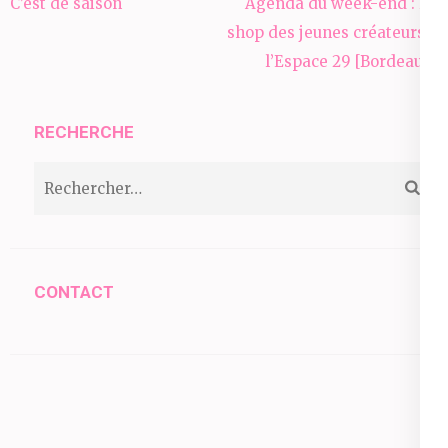
Navigation
C’est de saison
Agenda du week-end : Le
de
shop des jeunes créateurs à
l’article
l’Espace 29 [Bordeaux]
RECHERCHE
Rechercher :
CONTACT