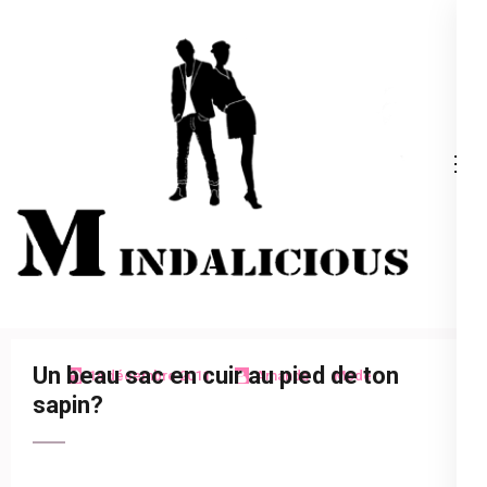
Aller
au
contenu
(Pressez
Entrée)
Mindalicious
Blog mode La Rochelle, pour homme et femme
Un beau sac en cuir au pied de ton
14 décembre 2011
Amanda
Mode
sapin?