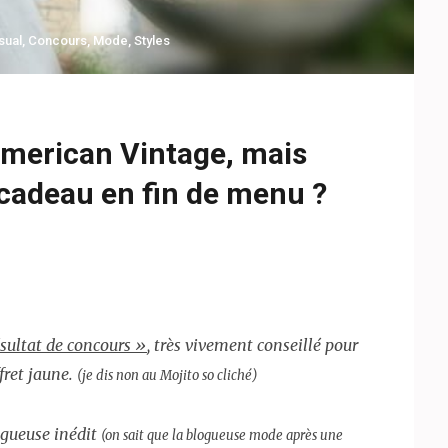
sual
,
Concours
,
Mode
,
Styles
American Vintage, mais
cadeau en fin de menu ?
ésultat de concours »
, très vivement conseillé pour
fret jaune.
(je dis non au Mojito so cliché)
logueuse
inédit
(on sait que la blogueuse mode après une