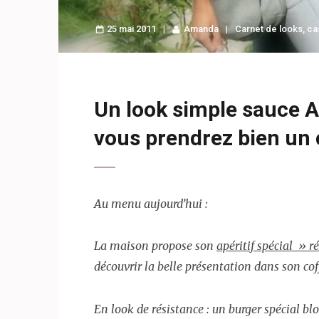
25 mai 2011
Amanda
Carnet de looks
,
ca
Un look simple sauce 
vous prendrez bien un 
Au menu aujourd’hui :
La maison propose son
apéritif spécial » r
découvrir la belle présentation dans son cof
En look de résistance : un burger spécial b