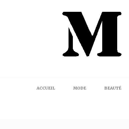
Mindalicious
Blog mode La Rochelle, pour homme et femme
ACCUEIL
MODE
BEAUTÉ