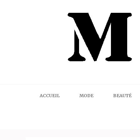
Mindalicious
Blog mode La Rochelle, pour homme et femme
ACCUEIL
MODE
BEAUTÉ