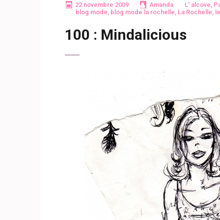
22 novembre 2009
Amanda
L' alcove
,
Pa
blog mode
,
blog mode la rochelle
,
La Rochelle
,
l
100 : Mindalicious