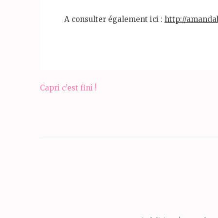
A consulter également ici :
http://amanda
Navigation
Capri c’est fini !
de
l’article