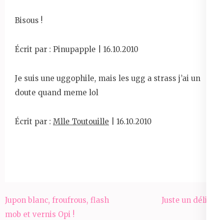
Bisous !
Écrit par : Pinupapple | 16.10.2010
Je suis une uggophile, mais les ugg a strass j’ai un
doute quand meme lol
Écrit par :
Mlle Toutouille
| 16.10.2010
Navigation
Jupon blanc, froufrous, flash
Juste un délire
de
mob et vernis Opi !