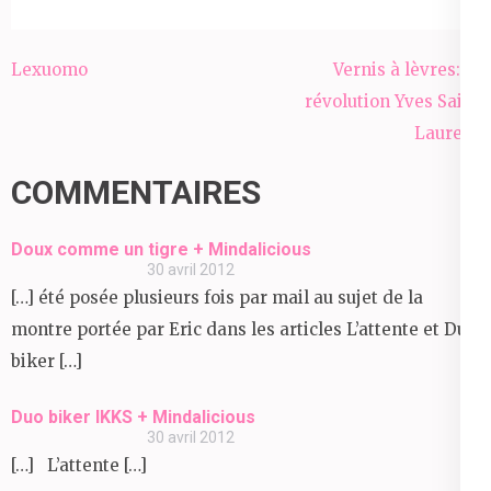
Navigation
Lexuomo
Vernis à lèvres: la
de
révolution Yves Saint
l’article
Laurent
COMMENTAIRES
Doux comme un tigre + Mindalicious
30 avril 2012
[…] été posée plusieurs fois par mail au sujet de la
montre portée par Eric dans les articles L’attente et Duo
biker […]
Duo biker IKKS + Mindalicious
30 avril 2012
[…] L’attente […]