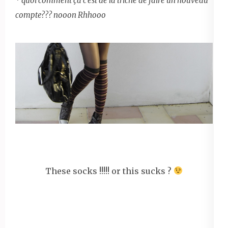
*
quoi comment
ça c’est de la triche de faire un nouveau
compte??? nooon Rhhooo
These socks !!!!! or this sucks ?