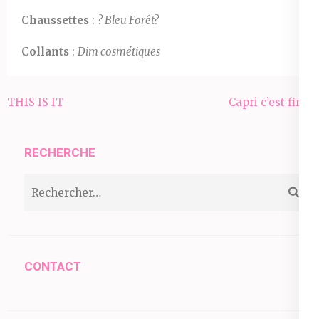
Chaussettes
:
? Bleu Forêt?
Collants
:
Dim cosmétiques
Navigation
THIS IS IT
Capri c’est fini !
de
l’article
RECHERCHE
Rechercher :
CONTACT