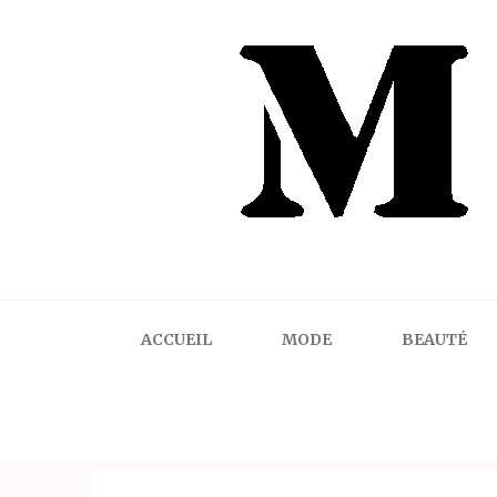
Mindalicious
Blog mode La Rochelle, pour homme et femme
ACCUEIL
MODE
BEAUTÉ