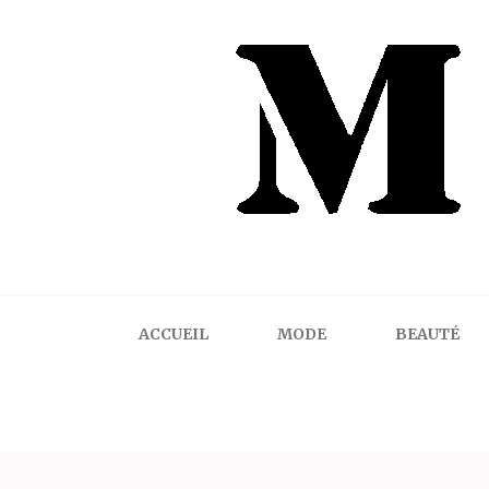
Mindalicious
Blog mode La Rochelle, pour homme et femme
ACCUEIL
MODE
BEAUTÉ