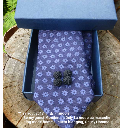
29 août 2012
François
Be my guest
,
Gentlemen Only
,
La mode au masculin
blog mode homme
,
guest blogging
,
Oh My Homme