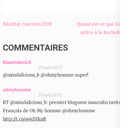
Navigation
Résultat concours DDP
Quand est-ce que Zara
de
arrive à la Rochelle ?
l’article
COMMENTAIRES
MaximilienLR
29 août 2012
@mindalicious_b @ohmyhomme super!
ohmyhomme
29 août 2012
RT @mindalicious_b: premier blogueur masculin invité :
François de Oh My homme @ohmyhomme
http://t.co/ay4DIknR