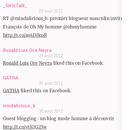
_GirlzTalk_
29 août 2012
RT @mindalicious_b: premier blogueur masculin invité :
François de Oh My homme @ohmyhomme
http://t.co/ay4DIknR
Ronald Luis Ore Neyra
29 août 2012
Ronald Luis Ore Neyra
liked this on Facebook.
GATHA
30 août 2012
GATHA
liked this on Facebook.
mindalicious_b
30 août 2012
Guest blogging : un blog mode homme à découvrir
http://t.co/vtlQG23w