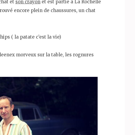
chat et
son crayon
et est partie à La Rochelle
trouvé encore plein de chaussures, un chat
hips ( la patate c’est la vie)
 kleenex morveux sur la table, les rognures