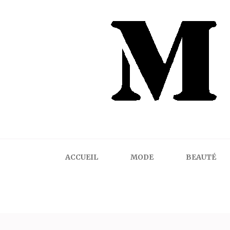
Mindalicious
Blog mode La Rochelle, pour homme et femme
ACCUEIL
MODE
BEAUTÉ