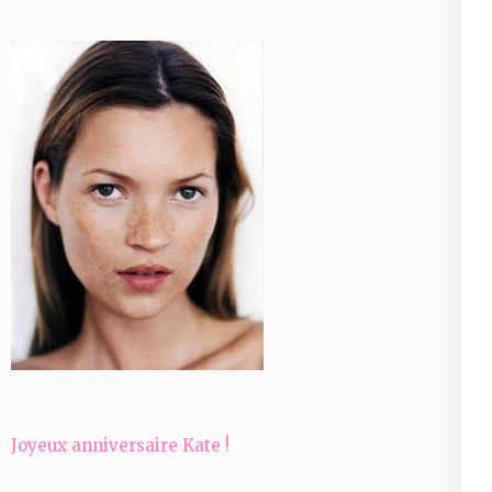
Navigation
Joyeux anniversaire Kate !
de