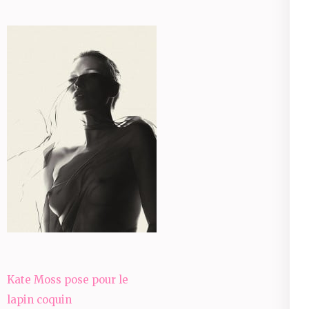
Navigation
Kate Moss pose pour le
de
lapin coquin