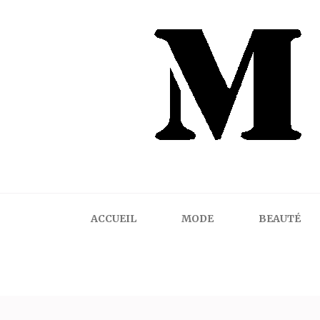
Mindalicious
Blog mode La Rochelle, pour homme et femme
ACCUEIL
MODE
BEAUTÉ